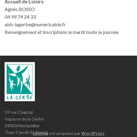
Accueil de Loisirs
Agnès BOSSO
04 99 74 24 33
alsh-lagerbe@numericable.fr
Renseignement et inscriptions le mardi toute la journée.
19 rue Chaptal
Impasse de la Gerbe
34000 Montpellier
Tram 3 (arrêt St Denis)
Islemag
est propulsé par
WordPress