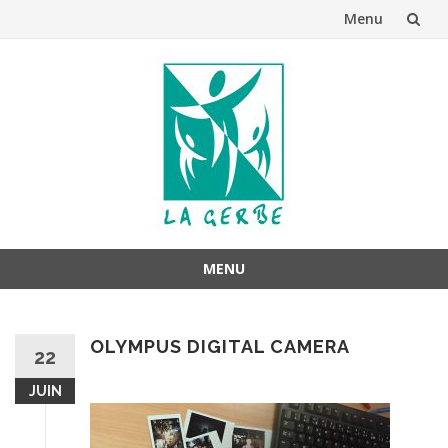
Menu
Aller
au
contenu
MENU
Aller
au
OLYMPUS DIGITAL CAMERA
contenu
22
JUIN