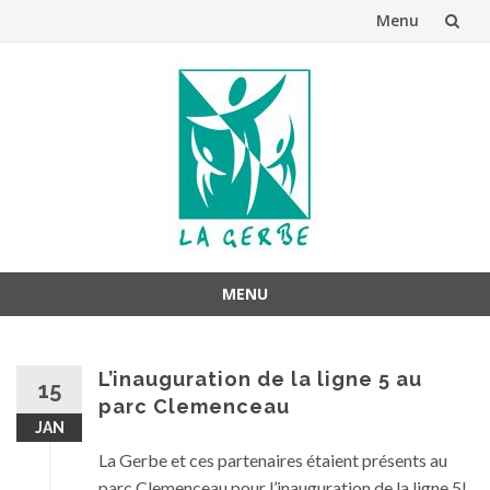
Menu
Aller
au
contenu
MENU
Aller
au
L’inauguration de la ligne 5 au
contenu
15
parc Clemenceau
JAN
La Gerbe et ces partenaires étaient présents au
parc Clemenceau pour l’inauguration de la ligne 5!