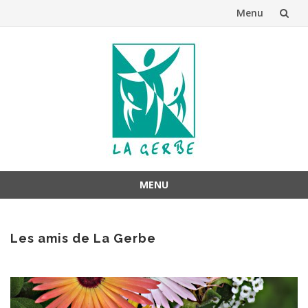
Menu
Aller
au
contenu
MENU
Aller
au
Les amis de La Gerbe
contenu