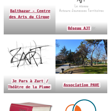
Balthazar - Centre
des Arts du Cirque
Réseau AJT
34
Je Pars à Zart
/
Association PAVE
Théâtre de la Plume