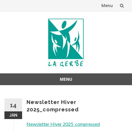
Menu
Aller
au
contenu
MENU
Aller
au
Newsletter Hiver
contenu
14
2025_compressed
JAN
Newsletter Hiver 2025_compressed