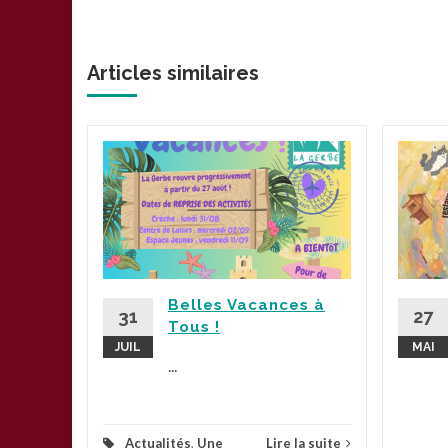
Articles similaires
plus
Belles Vacances à
la suite
31
27
Tous !
JUIL
MAI
...
Actualités
,
Une
Lire la suite