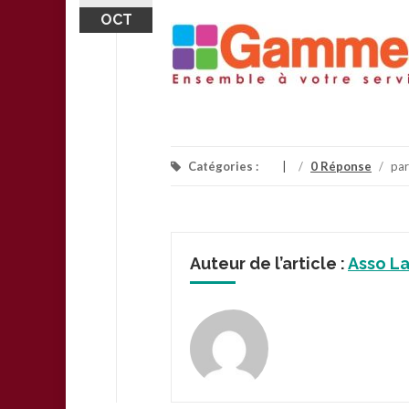
OCT
Catégories :
/
0 Réponse
/
pa
Auteur de l’article :
Asso L