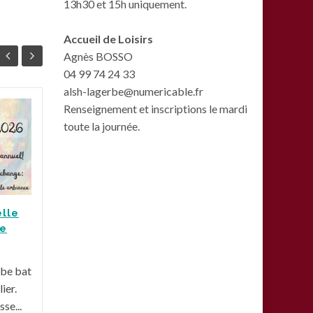
13h30 et 15h uniquement.
Accueil de Loisirs
Agnès BOSSO
04 99 74 24 33
alsh-lagerbe@numericable.fr
Renseignement et inscriptions le mardi
L’inauguration de la
15
07
toute la journée.
ligne 5 au parc
JAN
Clemenceau
JAN
La Gerbe et ces
partenaires étaient
présents au parc
elle
Actua
Clemenceau pour
te
l'inauguration de la ligne 5!
Petite photo de notre...
rbe bat
ier.
Actualités
,
Une
Lire la suite
sse...