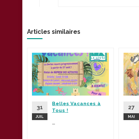
Articles similaires
plus
Belles Vacances à
la suite
31
27
Tous !
JUIL
MAI
...