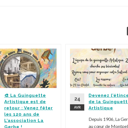
🎨 La Guinguette
Devenez l’étinc
24
Artistique est de
de la Guinguet
retour : Venez fêter
AVR
Artistique
les 120 ans de
Depuis 1906, La Ge
L’association La
au cœur de Montpell
Gerbe !