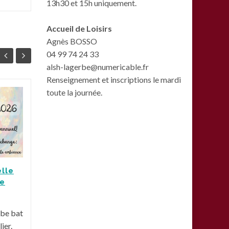
13h30 et 15h uniquement.
Accueil de Loisirs
Agnès BOSSO
04 99 74 24 33
alsh-lagerbe@numericable.fr
Renseignement et inscriptions le mardi
toute la journée.
L’inauguration de la
15
07
ligne 5 au parc
JAN
Clemenceau
JAN
La Gerbe et ces
partenaires étaient
présents au parc
elle
Actua
Clemenceau pour
te
l'inauguration de la ligne 5!
Petite photo de notre...
rbe bat
ier.
Actualités
,
Une
Lire la suite