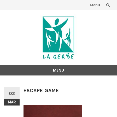
Menu
Aller
au
contenu
MENU
Aller
au
ESCAPE GAME
contenu
02
MAR