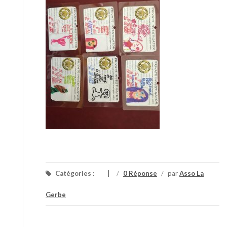
Catégories :
/
0 Réponse
/
par
Asso La
Gerbe