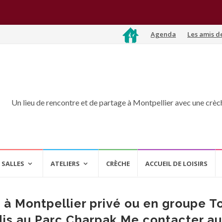
Aller
Agenda
Les amis d
au
contenu
Un lieu de rencontre et de partage à Montpellier avec une crèche
 SALLES
ATELIERS
CRÈCHE
ACCUEIL DE LOISIRS
à Montpellier privé ou en groupe T
dis au Parc Charpak Me contacter au