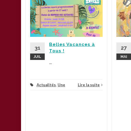
plus
Belles Vacances à
la suite
31
27
Tous !
JUIL
MAI
...
Actualités
,
Une
Lire la suite