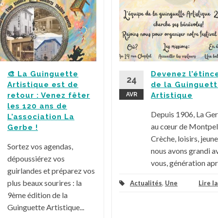
🎨 La Guinguette
Devenez l’étinc
24
Artistique est de
de la Guinguet
retour : Venez fêter
AVR
Artistique
les 120 ans de
Depuis 1906, La Ge
L’association La
au cœur de Montpell
Gerbe !
Crèche, loisirs, jeune
Sortez vos agendas,
nous avons grandi a
dépoussiérez vos
vous, génération aprè
guirlandes et préparez vos
plus beaux sourires : la
Actualités
,
Une
Lire l
9ème édition de la
Guinguette Artistique...