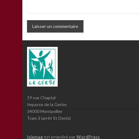
19 rue Chaptal
Impasse de la Gerbe
34000 Montpellier
Tram 3 (arrêt St Denis)
Islemag
est propulsé par
WordPress