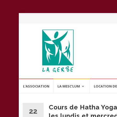
Aller
L’ASSOCIATION
LA MESC’LUM
LOCATION DE
au
contenu
Cours de Hatha Yoga 
22
les lundis et mercre