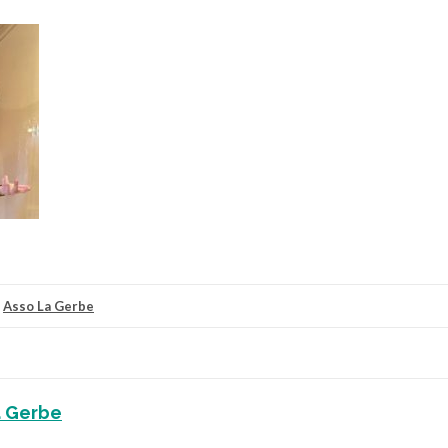
r
Asso La Gerbe
a Gerbe