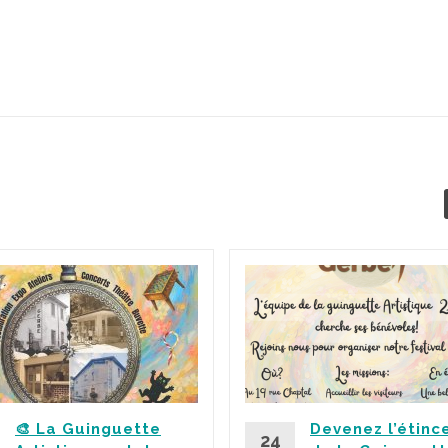
🎨 La Guinguette
Devenez l’étinc
24