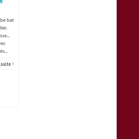
Clemenceau pour
te
l'inauguration de la ligne 5!
Petite photo de notre...
rbe bat
ier.
Actualités
,
Une
Lire la suite
sse...
vec
s...
a suite