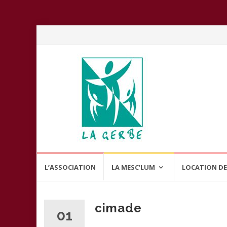
Aller
L’ASSOCIATION
LA MESC’LUM
LOCATION DE
au
contenu
cimade
01