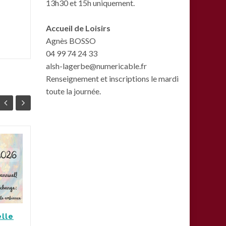
13h30 et 15h uniquement.
Accueil de Loisirs
Agnès BOSSO
04 99 74 24 33
alsh-lagerbe@numericable.fr
Renseignement et inscriptions le mardi
toute la journée.
L’inauguration de la
15
07
ligne 5 au parc
JAN
Clemenceau
JAN
La Gerbe et ces
partenaires étaient
présents au parc
elle
Actua