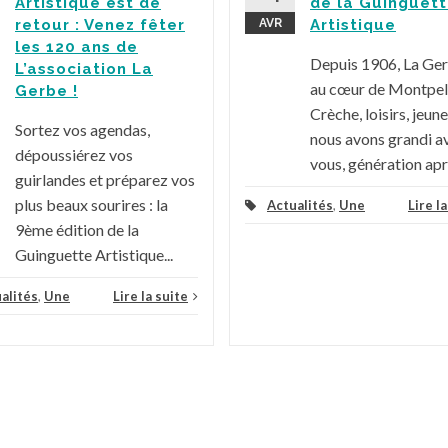
Artistique est de
de la Guinguet
retour : Venez fêter
AVR
Artistique
les 120 ans de
Depuis 1906, La Ge
L’association La
au cœur de Montpell
Gerbe !
Crèche, loisirs, jeune
Sortez vos agendas,
nous avons grandi a
dépoussiérez vos
vous, génération aprè
guirlandes et préparez vos
plus beaux sourires : la
Actualités
,
Une
Lire l
9ème édition de la
Guinguette Artistique...
alités
,
Une
Lire la suite