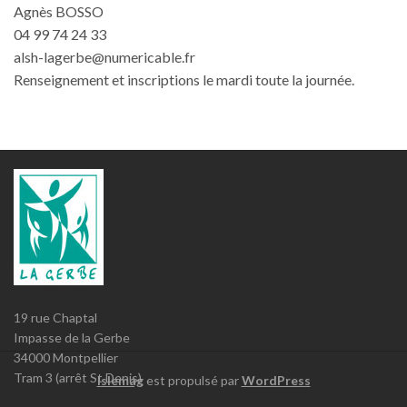
Agnès BOSSO
04 99 74 24 33
alsh-lagerbe@numericable.fr
Renseignement et inscriptions le mardi toute la journée.
19 rue Chaptal
Impasse de la Gerbe
34000 Montpellier
Tram 3 (arrêt St Denis)
Islemag
est propulsé par
WordPress