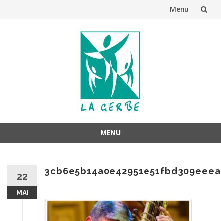
Menu
Aller
au
contenu
MENU
Aller
au
3cb6e5b14a0e42951e51fbd309eeea
contenu
22
MAI