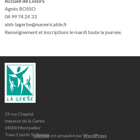
Accueil de Loisirs
Agnès BOSSO
04 99 74 24 33
alsh-lagerbe@numericable.fr
Renseignement et inscriptions le mardi toute la journée.
19 rue Chaptal
Impasse de la Gerbe
34000 Montpellier
Tram 3 (arrêt St Denis)
Islemag
est propulsé par
WordPress