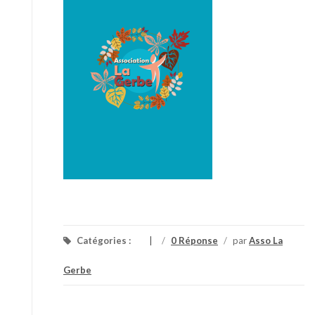
Catégories :
/
0 Réponse
/
par
Asso La
Gerbe