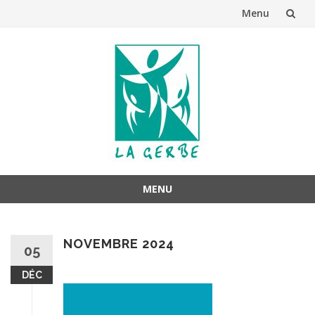
Menu
Aller
au
contenu
MENU
Aller
au
NOVEMBRE 2024
contenu
05
DÉC