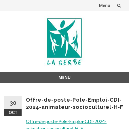
Menu
Aller
au
contenu
MENU
Aller
au
Offre-de-poste-Pole-Emploi-CDI-
contenu
30
2024-animateur-socioculturel-H-F
OCT
Offre-de-poste-Pole-Emploi-CDI-2024-
animateur-socioculturel-H-F