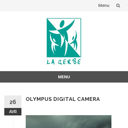
Menu
Aller
au
contenu
MENU
Aller
au
OLYMPUS DIGITAL CAMERA
contenu
26
AVR