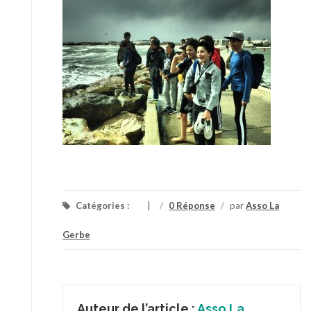
Catégories :
/
0 Réponse
/
par
Asso La
Gerbe
Auteur de l’article :
Asso La