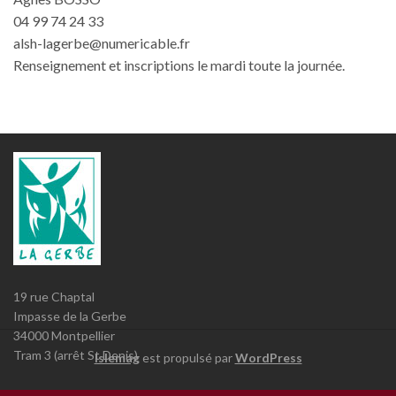
04 99 74 24 33
alsh-lagerbe@numericable.fr
Renseignement et inscriptions le mardi toute la journée.
19 rue Chaptal
Impasse de la Gerbe
34000 Montpellier
Tram 3 (arrêt St Denis)
Islemag
est propulsé par
WordPress