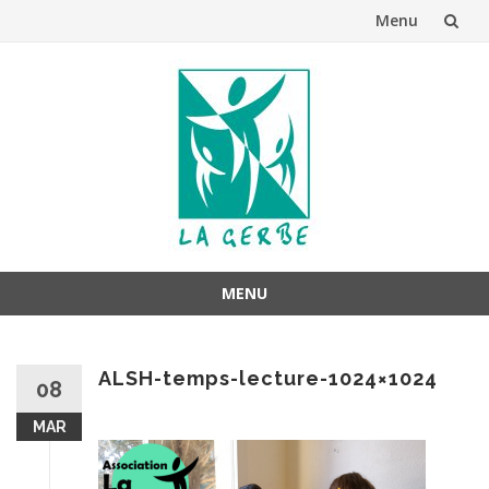
Menu
Aller
au
contenu
MENU
Aller
au
ALSH-temps-lecture-1024×1024
contenu
08
MAR