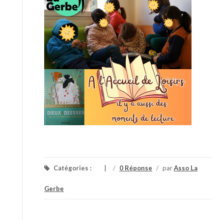
Catégories :
/
0 Réponse
/
par
Asso La
Gerbe