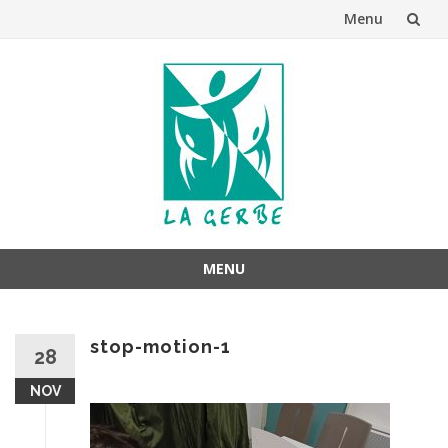
Menu
Aller
au
contenu
MENU
Aller
au
stop-motion-1
contenu
28
NOV