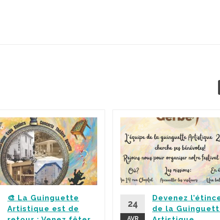
🎨 La Guinguette
Devenez l’étinc
24
Artistique est de
de la Guinguet
retour : Venez fêter
AVR
Artistique