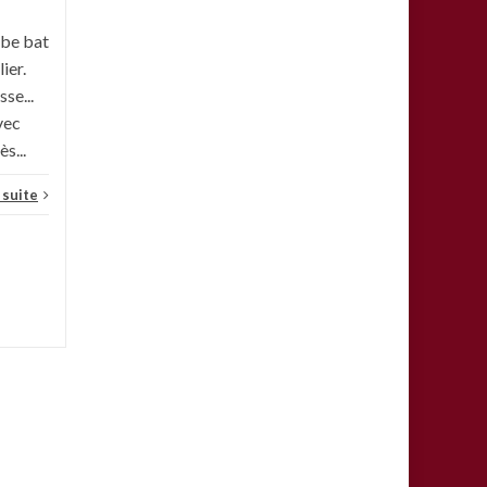
Petite photo de notre...
rbe bat
ier.
Actualités
,
Une
Lire la suite
sse...
vec
s...
a suite