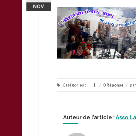
NOV
Catégories :
/
0 Réponse
/
pa
Auteur de l’article :
Asso L