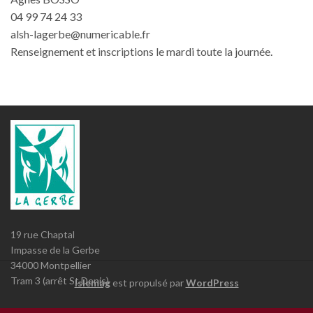
04 99 74 24 33
alsh-lagerbe@numericable.fr
Renseignement et inscriptions le mardi toute la journée.
19 rue Chaptal
Impasse de la Gerbe
34000 Montpellier
Tram 3 (arrêt St Denis)
Islemag
est propulsé par
WordPress