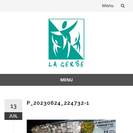
Menu
Aller
au
contenu
MENU
Aller
au
P_20230624_224732-1
contenu
13
JUIL