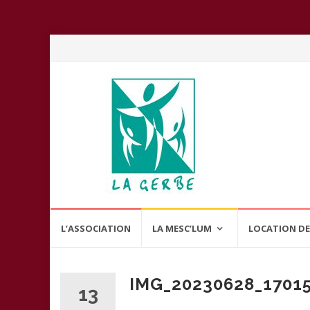
Aller
L’ASSOCIATION
LA MESC’LUM
LOCATION DE
au
contenu
IMG_20230628_1701
13