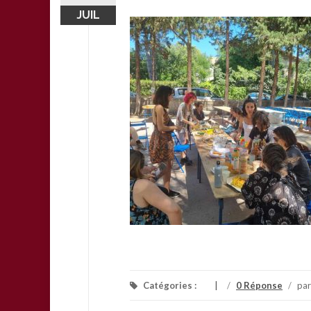
JUIL
Catégories :
/
0 Réponse
/
pa