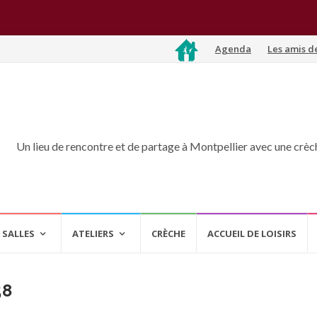
Aller
Agenda
Les amis d
au
contenu
Un lieu de rencontre et de partage à Montpellier avec une crèche
 SALLES
ATELIERS
CRÈCHE
ACCUEIL DE LOISIRS
58