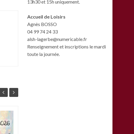
13h30 et 15h uniquement.
Accueil de Loisirs
Agnès BOSSO
04 99 74 24 33
alsh-lagerbe@numericable.fr
Renseignement et inscriptions le mardi
toute la journée.
L’inauguration de la
15
07
ligne 5 au parc
JAN
Clemenceau
JAN