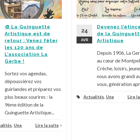
🎨 La Guinguette
Devenez l’étinc
24
Artistique est de
de la Guinguet
retour : Venez fêter
AVR
Artistique
les 120 ans de
Depuis 1906, La Ge
L’association La
au cœur de Montpell
Gerbe !
Crèche, loisirs, jeune
Sortez vos agendas,
nous avons grandi a
dépoussiérez vos
vous, génération aprè
guirlandes et préparez vos
plus beaux sourires : la
Actualités
,
Une
Lire l
9ème édition de la
Guinguette Artistique...
alités
,
Une
Lire la suite