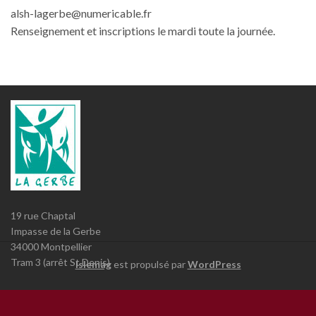
alsh-lagerbe@numericable.fr
Renseignement et inscriptions le mardi toute la journée.
19 rue Chaptal
Impasse de la Gerbe
34000 Montpellier
Tram 3 (arrêt St Denis)
Islemag
est propulsé par
WordPress