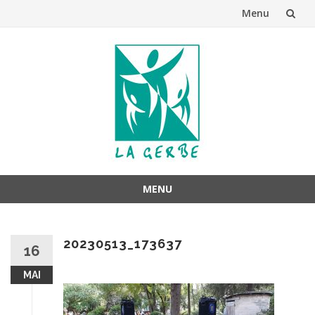
Menu
Aller
au
contenu
MENU
Aller
au
20230513_173637
contenu
16
MAI