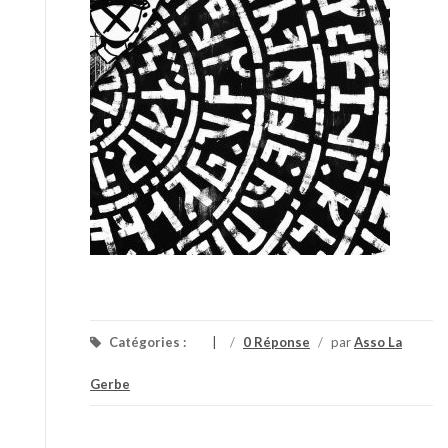
Catégories :
/
0 Réponse
/
par
Asso La
Gerbe