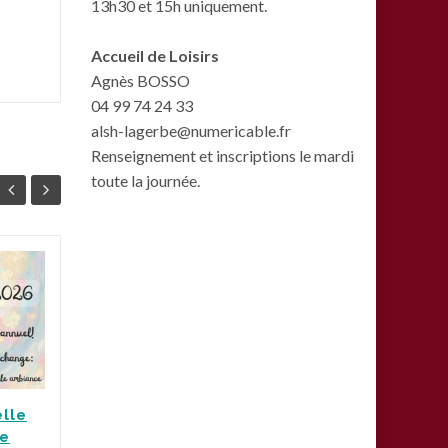
13h30 et 15h uniquement.
Accueil de Loisirs
Agnès BOSSO
04 99 74 24 33
alsh-lagerbe@numericable.fr
Renseignement et inscriptions le mardi
toute la journée.
L’inauguration de la
15
07
ligne 5 au parc
JAN
Clemenceau
JAN
La Gerbe et ces
partenaires étaient
présents au parc
elle
Actua
Clemenceau pour
te