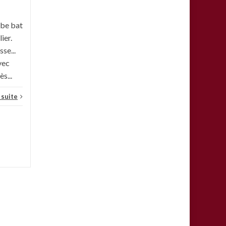
l'inauguration de la ligne 5!
Petite photo de notre...
rbe bat
ier.
Actualités
,
Une
Lire la suite
sse...
vec
s...
a suite