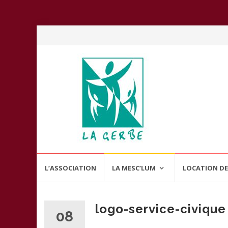
Aller
L’ASSOCIATION
LA MESC’LUM
LOCATION DE
au
contenu
logo-service-civique
08