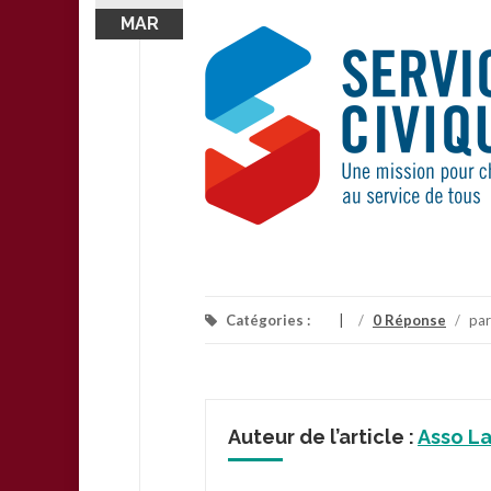
MAR
Catégories :
/
0 Réponse
/
pa
Auteur de l’article :
Asso L