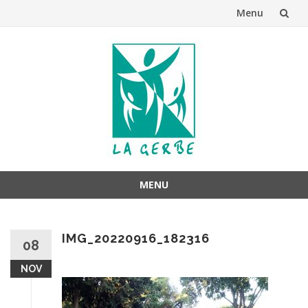
Menu
Aller
au
contenu
MENU
Aller
au
IMG_20220916_182316
contenu
08
NOV