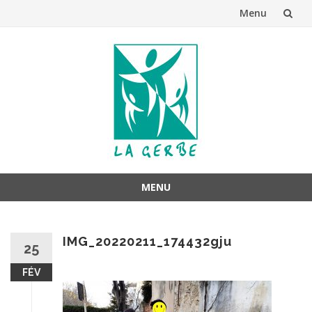
Menu
Aller
au
contenu
MENU
Aller
au
IMG_20220211_174432gju
contenu
25
FÉV