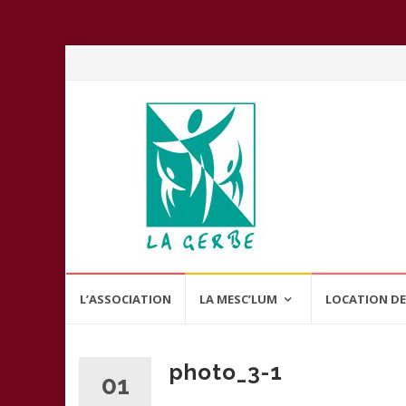
Aller
L’ASSOCIATION
LA MESC’LUM
LOCATION DE
au
contenu
photo_3-1
01