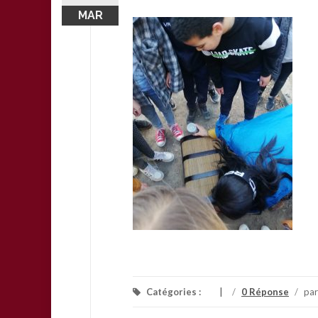
MAR
Catégories :
/
0 Réponse
/
pa