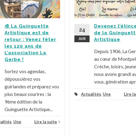
🎨 La Guinguette
Devenez l’étinc
24
Artistique est de
de la Guinguet
retour : Venez fêter
AVR
Artistique
les 120 ans de
Depuis 1906, La Ge
L’association La
au cœur de Montpell
Gerbe !
Crèche, loisirs, jeune
Sortez vos agendas,
nous avons grandi a
dépoussiérez vos
vous, génération aprè
guirlandes et préparez vos
plus beaux sourires : la
Actualités
,
Une
Lire l
9ème édition de la
Guinguette Artistique...
alités
,
Une
Lire la suite