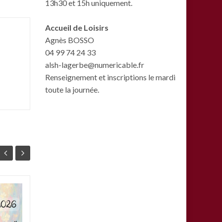
13h30 et 15h uniquement.
Accueil de Loisirs
Agnès BOSSO
04 99 74 24 33
alsh-lagerbe@numericable.fr
Renseignement et inscriptions le mardi
toute la journée.
L’inauguration de la
15
07
ligne 5 au parc
JAN
Clemenceau
JAN