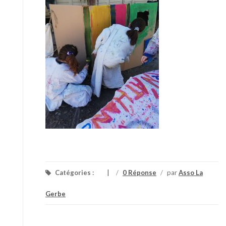
Catégories :
/
0 Réponse
/
par
Asso La
Gerbe