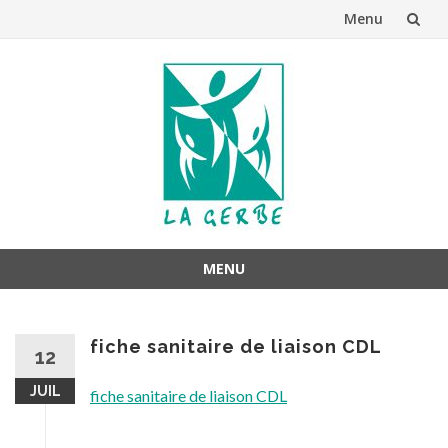
Menu
Aller
au
contenu
MENU
Aller
au
fiche sanitaire de liaison CDL
contenu
12
JUIL
fiche sanitaire de liaison CDL