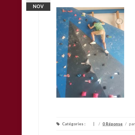
NOV
Catégories :
/
0 Réponse
/
pa