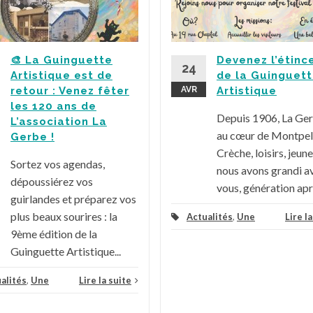
🎨 La Guinguette
Devenez l’étinc
24
Artistique est de
de la Guinguet
retour : Venez fêter
AVR
Artistique
les 120 ans de
Depuis 1906, La Ge
L’association La
au cœur de Montpell
Gerbe !
Crèche, loisirs, jeune
Sortez vos agendas,
nous avons grandi a
dépoussiérez vos
vous, génération aprè
guirlandes et préparez vos
plus beaux sourires : la
Actualités
,
Une
Lire l
9ème édition de la
Guinguette Artistique...
alités
,
Une
Lire la suite