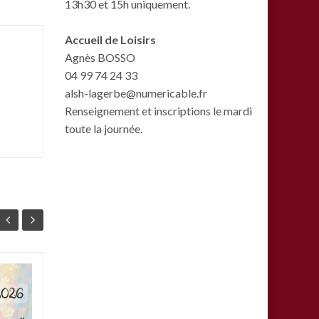
13h30 et 15h uniquement.
Accueil de Loisirs
Agnès BOSSO
04 99 74 24 33
alsh-lagerbe@numericable.fr
Renseignement et inscriptions le mardi
toute la journée.
L’inauguration de la
15
07
ligne 5 au parc
JAN
Clemenceau
JAN