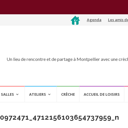
Aller
Agenda
Les amis d
au
contenu
Un lieu de rencontre et de partage à Montpellier avec une crèche
 SALLES
ATELIERS
CRÈCHE
ACCUEIL DE LOISIRS
0972471_4712156103654737959_n