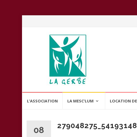
Aller
L’ASSOCIATION
LA MESC’LUM
LOCATION DE
au
contenu
279048275_54193148
08