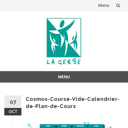
Menu
Aller
au
contenu
MENU
Aller
au
Cosmos-Course-Vide-Calendrier-
contenu
07
de-Plan-de-Cours
OCT