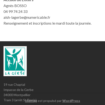
Agnès BOSSO
04 99 74 24 33
alsh-lagerbe@numericable.fr
Renseignement et inscriptions le mardi toute la journée.
19 rue Chaptal
Impasse de la Gerbe
34000 Montpellier
Tram 3 (arrêt St Denis)
Islemag
est propulsé par
WordPress