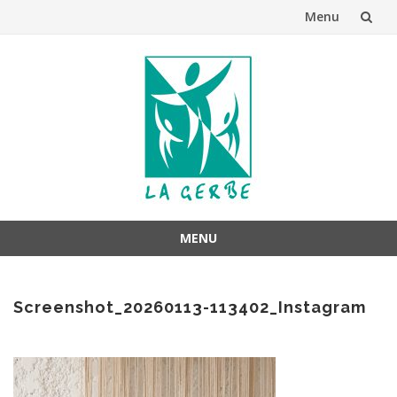
Menu
Aller
au
contenu
MENU
Aller
au
Screenshot_20260113-113402_Instagram
contenu