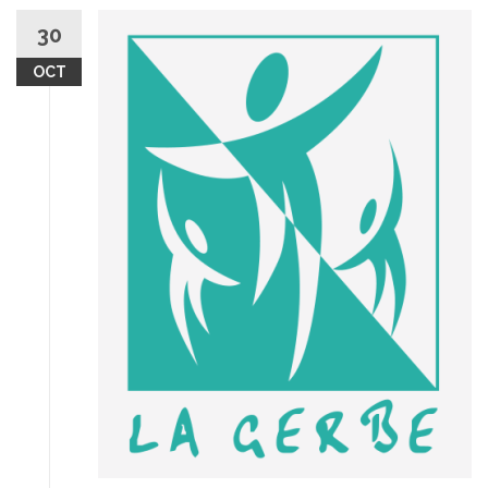
30
OCT