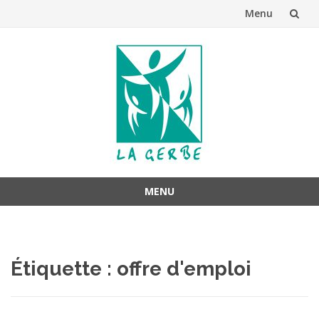
Menu
Aller
au
contenu
MENU
Aller
au
contenu
Étiquette :
offre d'emploi