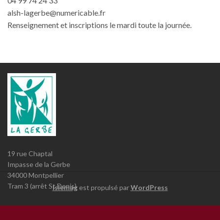
04 99 74 24 33
alsh-lagerbe@numericable.fr
Renseignement et inscriptions le mardi toute la journée.
19 rue Chaptal
Impasse de la Gerbe
34000 Montpellier
Tram 3 (arrêt St Denis)
Islemag
est propulsé par
WordPress