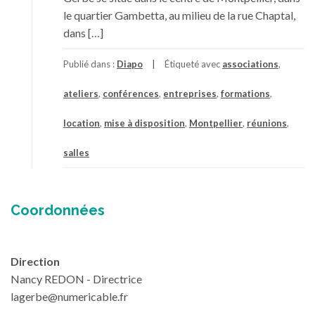
le quartier Gambetta, au milieu de la rue Chaptal,
dans […]
Publié dans :
Diapo
Étiqueté avec
associations
,
ateliers
,
conférences
,
entreprises
,
formations
,
location
,
mise à disposition
,
Montpellier
,
réunions
,
salles
Coordonnées
Direction
Nancy REDON - Directrice
lagerbe@numericable.fr