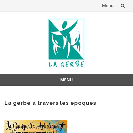
Menu
Aller
au
contenu
MENU
Aller
au
La gerbe à travers les epoques
contenu