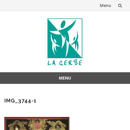
Menu
Aller
au
contenu
MENU
Aller
au
IMG_3744-1
contenu