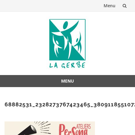
Menu
Aller
au
contenu
MENU
Aller
au
68882531_2328273767423465_380911855107
contenu