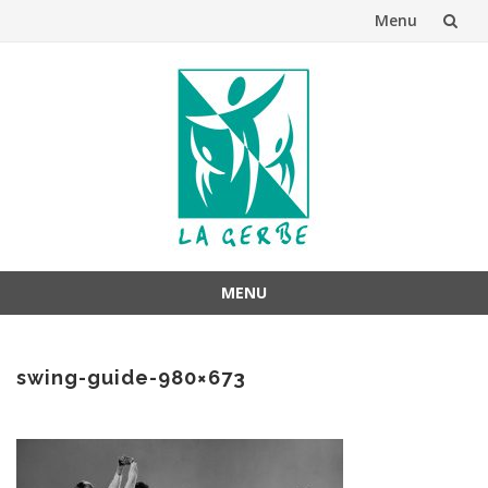
Menu
Aller
au
contenu
MENU
Aller
au
swing-guide-980×673
contenu