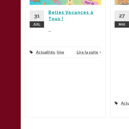
Belles Vacances à
la suite
31
27
Tous !
JUIL
MAI
...
Actualités
,
Une
Lire la suite
Actu