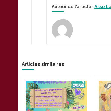
Auteur de l’article :
Asso L
Articles similaires
plus