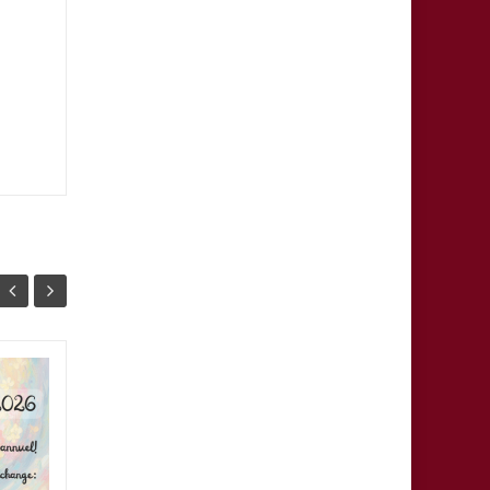
L’inauguration de la
15
07
ligne 5 au parc
JAN
Clemenceau
JAN
La Gerbe et ces