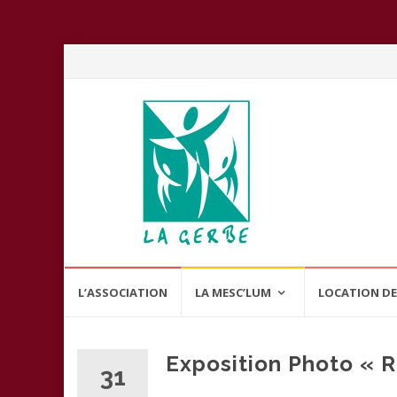
Aller
L’ASSOCIATION
LA MESC’LUM
LOCATION DE
au
contenu
Exposition Photo « 
31