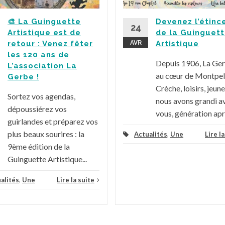
🎨 La Guinguette
Devenez l’étinc
24
Artistique est de
de la Guinguet
retour : Venez fêter
AVR
Artistique
les 120 ans de
Depuis 1906, La Ge
L’association La
au cœur de Montpell
Gerbe !
Crèche, loisirs, jeune
Sortez vos agendas,
nous avons grandi a
dépoussiérez vos
vous, génération aprè
guirlandes et préparez vos
plus beaux sourires : la
Actualités
,
Une
Lire l
9ème édition de la
Guinguette Artistique...
alités
,
Une
Lire la suite